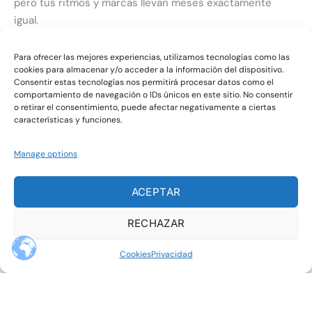
pero tus ritmos y marcas llevan meses exactamente
igual.
Cada vez que subes un poco la carga,
Para ofrecer las mejores experiencias, utilizamos tecnologías como las
cookies para almacenar y/o acceder a la información del dispositivo.
vuelven las mismas lesiones y te toca parar otra vez.
Consentir estas tecnologías nos permitirá procesar datos como el
comportamiento de navegación o IDs únicos en este sitio. No consentir
o retirar el consentimiento, puede afectar negativamente a ciertas
Haces fuerza “cuando puedes”, sin plan,
características y funciones.
y sigues sin notar ni más estabilidad ni menos dolor.
Manage options
Te levantas cansado, vas con prisas todo el día,
ACEPTAR
y aun así aprietas en los entrenos como si nada.
RECHAZAR
Comes a deshoras: días medio bien...
y días de pura supervivencia… y tu energía es como una
Cookies
Privacidad
montaña rusa.
Cuando no cumples el plan,