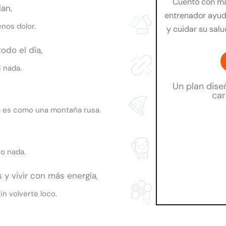
Cuento con má
an,
entrenador ayud
enos dolor.
y cuidar su sal
odo el día,
i nada.
Un plan dise
car
ía es como una montaña rusa.
 o nada.
y vivir con más energía,
in volverte loco.