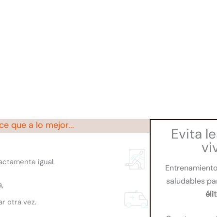
e que a lo mejor...
Evita l
vi
actamente igual.
Entrenamiento 
saludables pa
,
éli
r otra vez.