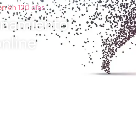
tón
en 120 días
enamiento
nline