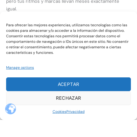
pero tus ritmos y marcas llevan meses exactamente
igual.
Cada vez que subes un poco la carga,
Para ofrecer las mejores experiencias, utilizamos tecnologías como las
cookies para almacenar y/o acceder a la información del dispositivo.
vuelven las mismas lesiones y te toca parar otra vez.
Consentir estas tecnologías nos permitirá procesar datos como el
comportamiento de navegación o IDs únicos en este sitio. No consentir
o retirar el consentimiento, puede afectar negativamente a ciertas
Haces fuerza “cuando puedes”, sin plan,
características y funciones.
y sigues sin notar ni más estabilidad ni menos dolor.
Manage options
Te levantas cansado, vas con prisas todo el día,
ACEPTAR
y aun así aprietas en los entrenos como si nada.
RECHAZAR
Comes a deshoras: días medio bien...
y días de pura supervivencia… y tu energía es como una
Cookies
Privacidad
montaña rusa.
Cuando no cumples el plan,